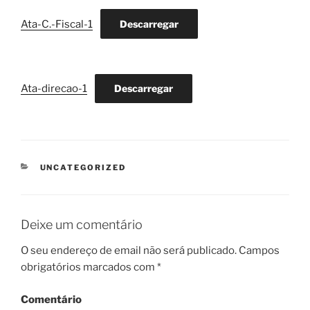
Ata-C.-Fiscal-1
Descarregar
Ata-direcao-1
Descarregar
CATEGORIAS
UNCATEGORIZED
Deixe um comentário
O seu endereço de email não será publicado.
Campos
obrigatórios marcados com
*
Comentário