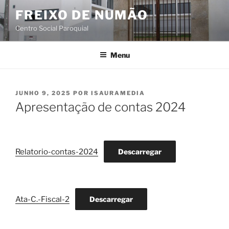
Saltar
FREIXO DE NUMÃO
para
Centro Social Paroquial
o
conteúdo
Menu
PUBLICADO
JUNHO 9, 2025
POR
ISAURAMEDIA
EM
Apresentação de contas 2024
Relatorio-contas-2024
Descarregar
Ata-C.-Fiscal-2
Descarregar