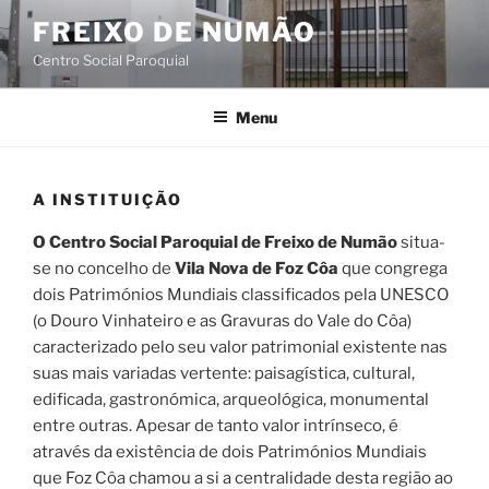
Saltar
FREIXO DE NUMÃO
para
Centro Social Paroquial
o
conteúdo
Menu
A INSTITUIÇÃO
O Centro Social Paroquial de Freixo de Numão
situa-
se no concelho de
Vila Nova de Foz Côa
que congrega
dois Patrimónios Mundiais classificados pela UNESCO
(o Douro Vinhateiro e as Gravuras do Vale do Côa)
caracterizado pelo seu valor patrimonial existente nas
suas mais variadas vertente: paisagística, cultural,
edificada, gastronómica, arqueológica, monumental
entre outras. Apesar de tanto valor intrínseco, é
através da existência de dois Patrimónios Mundiais
que Foz Côa chamou a si a centralidade desta região ao