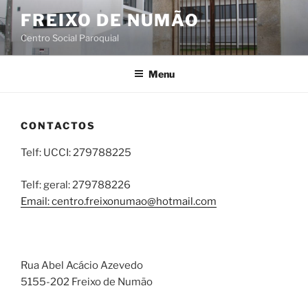
Saltar
FREIXO DE NUMÃO
para
Centro Social Paroquial
o
conteúdo
Menu
CONTACTOS
Telf: UCCI: 279788225
Telf: geral: 279788226
Email: centro.freixonumao@hotmail.com
Rua Abel Acácio Azevedo
5155-202 Freixo de Numão